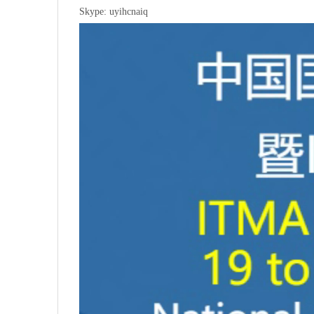
Skype: uyihcnaiq