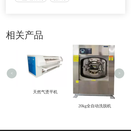
相关产品
5
<
>
机
天然气烫平机
20kg全自动洗脱机