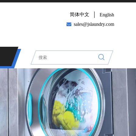
简体中文
English

sales@jslaundry.com