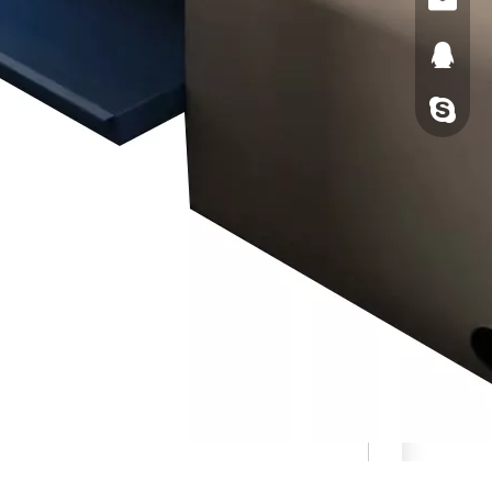
4200564
uyihcnaiq