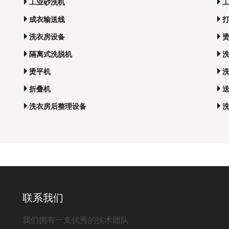
工业砂洗机
成衣输送线
洗衣房设备
隔离式洗脱机
烫平机
折叠机
洗衣房后整理设备
联系我们
我们拥有一支优秀的技术团队