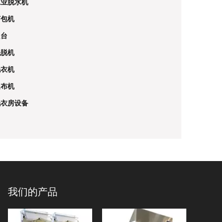
工业脱水机
打包机
烫台
洗脱机
洗衣机
送布机
洗衣房设备
我们的产品