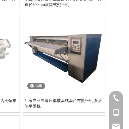
直径800mm滚筒式熨平机
视频
0523-862
酒店宾馆布
厂家专业制造床单被套枕套台布烫平机 多滚
筒平烫机
0086-131
0086-131
sales@js