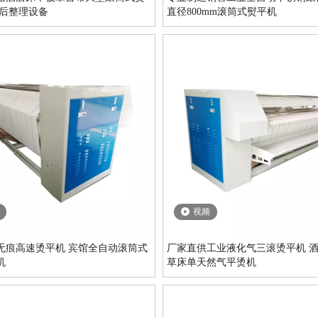
熨后整理设备
直径800mm滚筒式熨平机
视频
无痕高速烫平机 宾馆全自动滚筒式
厂家直供工业液化气三滚烫平机 
机
草床单天然气平烫机