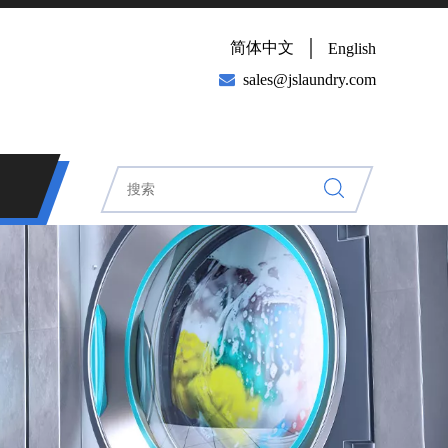
简体中文
English

sales@jslaundry.com