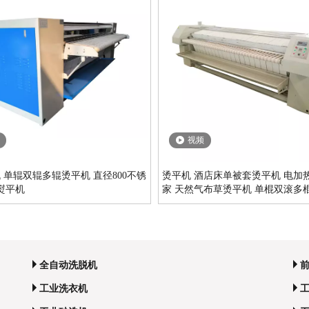
视频
 单辊双辊多辊烫平机 直径800不锈
烫平机 酒店床单被套烫平机 电加
熨平机
家 天然气布草烫平机 单棍双滚多
全自动洗脱机
工业洗衣机