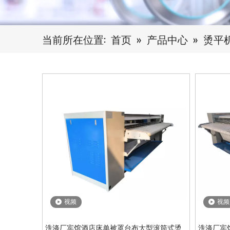
当前所在位置:
首页
»
产品中心
»
烫平
视频
视频
洗涤厂宾馆酒店床单被罩台布大型滚筒式烫
洗涤厂宾