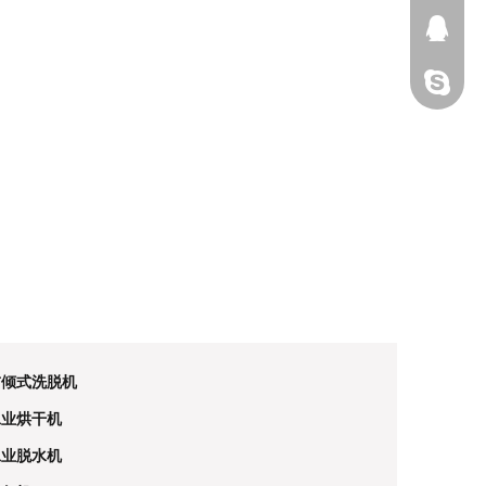
4200564
uyihcnaiq
前倾式洗脱机
工业烘干机
工业脱水机