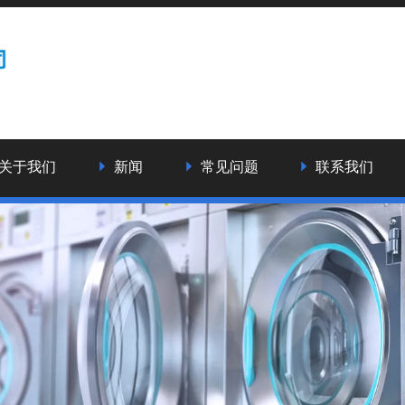
关于我们
新闻
常见问题
联系我们