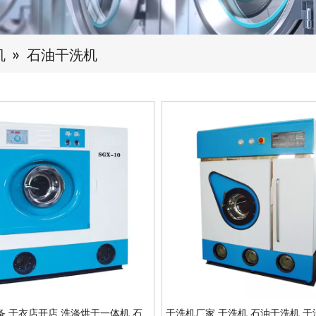
机
»
石油干洗机
备 干衣店开店 洗涤烘干一体机 石
干洗机厂家 干洗机 石油干洗机 干