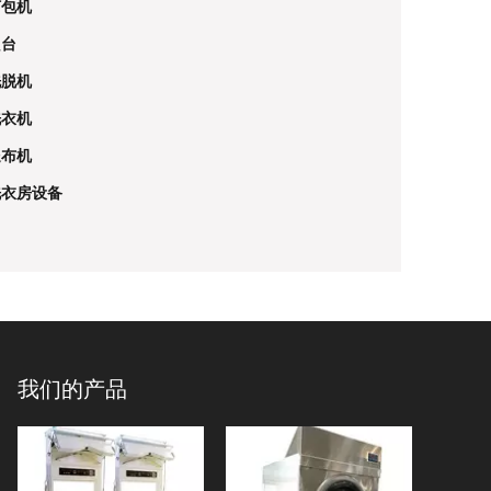
打包机
烫台
洗脱机
洗衣机
送布机
洗衣房设备
我们的产品