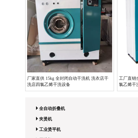
厂家直供 15kg 全封闭自动干洗机 洗衣店干
工厂直销
洗店四氯乙烯干洗设备
氯乙烯干
全自动折叠机
夹烫机
工业烫平机