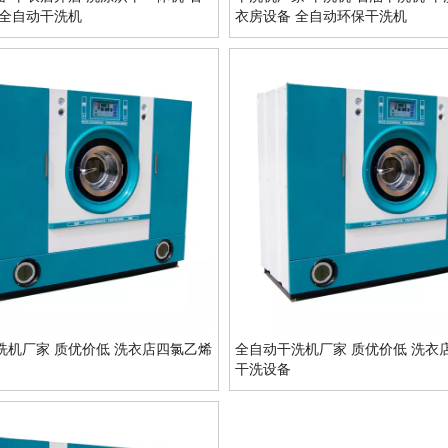
 全自动干洗机
衣房设备 全自动环保干洗机
洗机厂家 质优价低 洗衣店四氯乙烯
全自动干洗机厂家 质优价低 洗衣
干洗设备