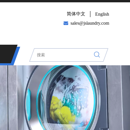
简体中文
English

sales@jslaundry.com