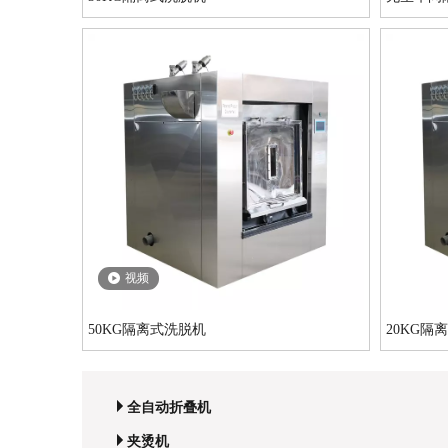
视频
50KG隔离式洗脱机
20KG隔
全自动折叠机
夹烫机