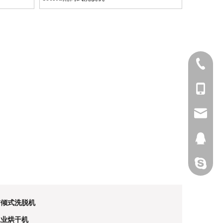
0523-862
0086-131
0086-131
sales@js
4200564
uyihcnaiq
前倾式洗脱机
工业烘干机