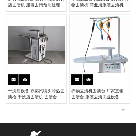
店去渍机 服装去污预前处理干
物去渍机 商业用服装去渍机
洗机
干洗店设备 双蒸汽喷头冷热去
衣物去渍机去渍台 厂家直销
渍枪 干洗店去渍机 去渍台
去渍台 服装去渍工业设备