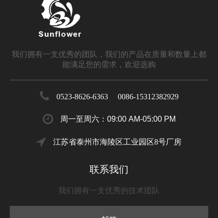
我们拥有一支优秀的团队，我们的产品在质量和数量上都
能满足您的需求，欢迎选购
0523-8626-6363 0086-15312382929
周一至周六：09:00 AM-05:00 PM
江苏省泰州市海陵区工业园区8号厂房
联系我们
我们拥有一支优秀的技术团队