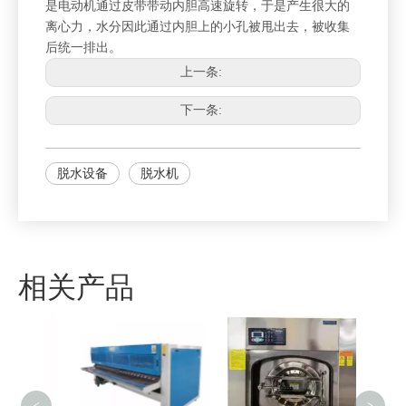
是电动机通过皮带带动内胆高速旋转，于是产生很大的
离心力，水分因此通过内胆上的小孔被甩出去，被收集
后统一排出。
上一条:
下一条:
脱水设备
脱水机
相关产品
30
<
>