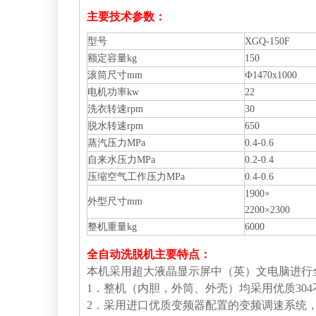
主要技术参数：
型号
XGQ-150F
额定容量kg
150
滚筒尺寸mm
Ф1470x1000
电机功率kw
22
洗衣转速rpm
30
脱水转速rpm
650
蒸汽压力MPa
0.4-0.6
自来水压力MPa
0.2-0.4
压缩空气工作压力MPa
0.4-0.6
1900×
外型尺寸mm
2200×2300
整机重量kg
6000
全自动洗脱机主要特点：
本机采用超大液晶显示屏中（英）文电脑进行
1．整机（内胆，外筒、外壳）均采用优质30
2．采用进口优质变频器配置的变频调速系统