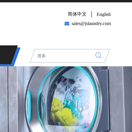
简体中文
English

sales@jslaundry.com