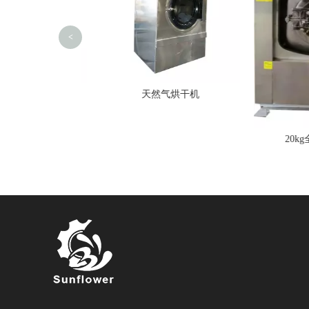
<
布机
天然气烘干机
20kg