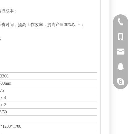
运行成本；
0523-862
省时间，提高工作效率，提高产量30%以上；
0086-131
；
0086-131
sales@js
4200564
-3300
uyihcnaiq
300mm
75
 x 4
 x 2
3/50
0*1200*1700
0