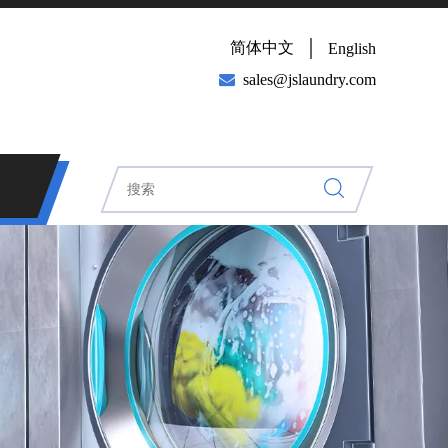
简体中文
English

sales@jslaundry.com