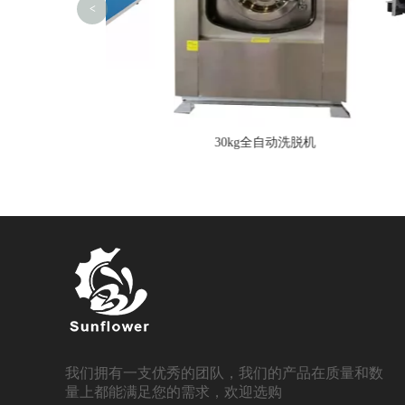
<
折叠机
150k
30kg全自动洗脱机
我们拥有一支优秀的团队，我们的产品在质量和数
量上都能满足您的需求，欢迎选购