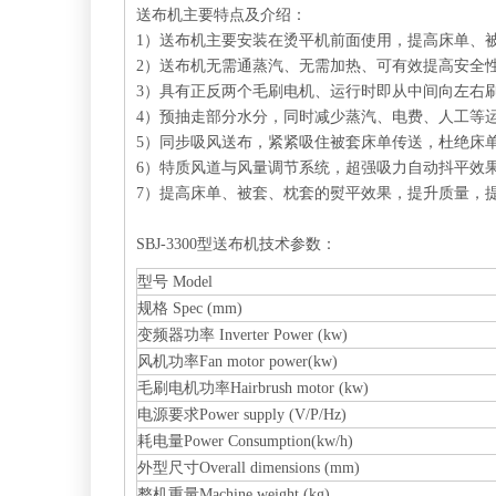
送布机主要特点及介绍：
1）送布机主要安装在烫平机前面使用，提高床单、
2）送布机无需通蒸汽、无需加热、可有效提高安全
3）具有正反两个毛刷电机、运行时即从中间向左右
4）预抽走部分水分，同时减少蒸汽、电费、人工等
5）同步吸风送布，紧紧吸住被套床单传送，杜绝床单
6）特质风道与风量调节系统，超强吸力自动抖平效
7）提高床单、被套、枕套的熨平效果，提升质量，
SBJ-3300型送布机技术参数：
型号 Model
规格 Spec (mm)
变频器功率 Inverter Power (kw)
风机功率Fan motor power(kw)
毛刷电机功率Hairbrush motor (kw)
电源要求Power supply (V/P/Hz)
耗电量Power Consumption(kw/h)
外型尺寸Overall dimensions (mm)
整机重量Machine weight (kg)