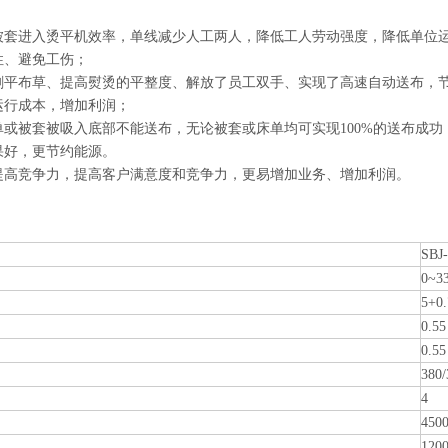
被套进入烫平机效率，单线减少人工两人，降低工人劳动强度，降低单位
性、避免工伤；
刷平布草、提高熨烫的平整度、解放了员工双手、实现了高速自动送布，节
运行成本，增加利润；
或被套被吸入底部不能送布，无论被套或床单均可实现100%的送布成功
果好，更节约能源。
提高竞争力，提高客户满意度和竞争力，更易增加业务、增加利润。
SBJ
0~3
5+0.
0.55
0.55
380/
4
450
120