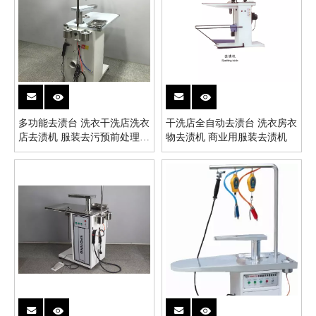
多功能去渍台 洗衣干洗店洗衣
干洗店全自动去渍台 洗衣房衣
店去渍机 服装去污预前处理干
物去渍机 商业用服装去渍机
洗机