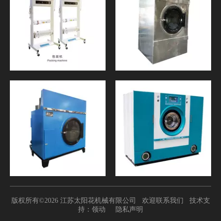
版权所有©
2026
​​​​​​​ 江苏太阳花机械有限公司 欢迎联系我们 技术支
持：
领动
隐私声明